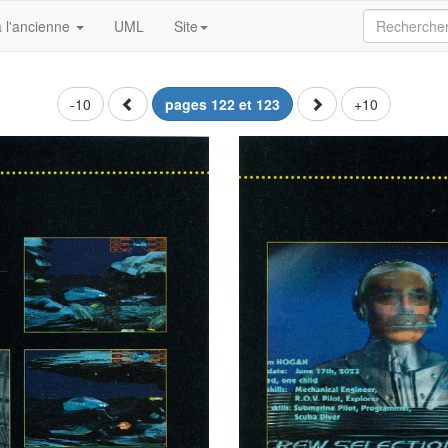
 l'ancienne
UML
Site
-10
pages 122 et 123
+10