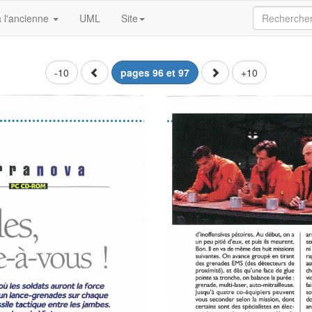
 l'ancienne
UML
Site
-10
pages 96 et 97
+10