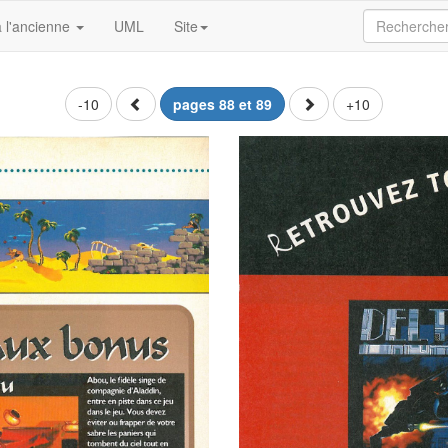
 l'ancienne
UML
Site
-10
pages 88 et 89
+10