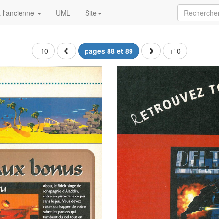
 l'ancienne
UML
Site
-10
pages 88 et 89
+10