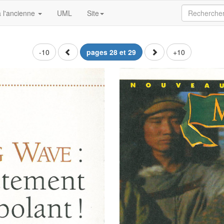
 l'ancienne
UML
Site
-10
pages 28 et 29
+10