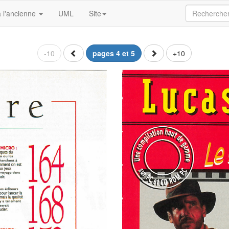
 l'ancienne
UML
Site
-10
pages 4 et 5
+10