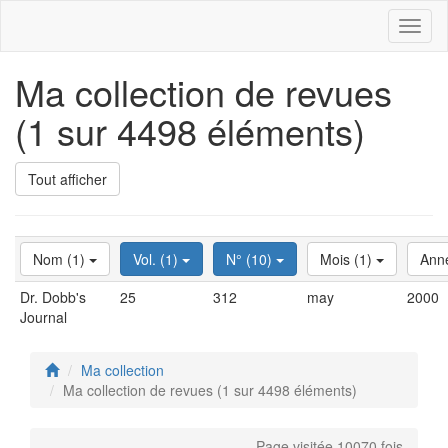
Toggl
naviga
Ma collection de revues
(1 sur 4498 éléments)
Tout afficher
Nom (1)
Vol. (1)
N° (10)
Mois (1)
Ann
Dr. Dobb's
25
312
may
2000
Journal
Ma collection
Ma collection de revues (1 sur 4498 éléments)
Page visitée 10070 fois