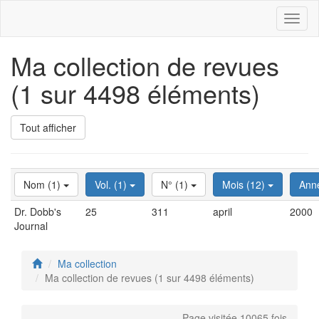
Toggl
naviga
Ma collection de revues
(1 sur 4498 éléments)
Tout afficher
Nom (1)
Vol. (1)
N° (1)
Mois (12)
Ann
Dr. Dobb's
25
311
april
2000
Journal
Ma collection
Ma collection de revues (1 sur 4498 éléments)
Page visitée 10065 fois