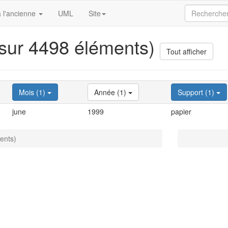
 l'ancienne
UML
Site
 sur 4498 éléments)
Tout afficher
Mois (1)
Année (1)
Support (1)
june
1999
papier
ents)