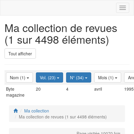
Toggl
naviga
Ma collection de revues
(1 sur 4498 éléments)
Tout afficher
Nom (1)
Vol. (23)
N° (34)
Mois (1)
An
Byte
20
4
avril
1995
magazine
Ma collection
Ma collection de revues (1 sur 4498 éléments)
Page visitée 10070 fois