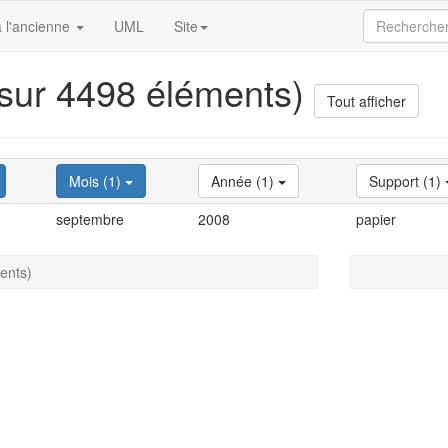
 l'ancienne
UML
Site
 sur 4498 éléments)
Tout afficher
Mois (1)
Année (1)
Support (1)
septembre
2008
papier
ents)