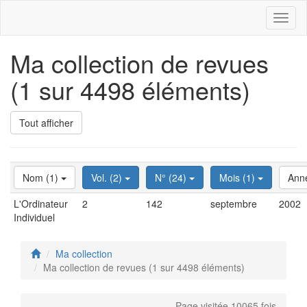
Toggl
naviga
Ma collection de revues
(1 sur 4498 éléments)
Tout afficher
Nom (1)
Vol. (2)
N° (24)
Mois (1)
Ann
L'Ordinateur
2
142
septembre
2002
Individuel
Ma collection
Ma collection de revues (1 sur 4498 éléments)
Page visitée 10065 fois