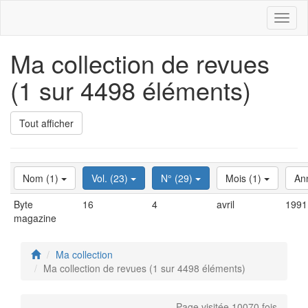
Toggl
naviga
Ma collection de revues
(1 sur 4498 éléments)
Tout afficher
Nom (1)
Vol. (23)
N° (29)
Mois (1)
An
Byte
16
4
avril
1991
magazine
Ma collection
Ma collection de revues (1 sur 4498 éléments)
Page visitée 10070 fois