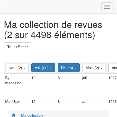
Toggl
naviga
Ma collection de revues
(2 sur 4498 éléments)
Tout afficher
Nom (2)
Vol. (22)
N° (28)
Mois (2)
An
Byte
12
8
juillet
1987
magazine
MacUser
12
8
août
1996
Ma collection