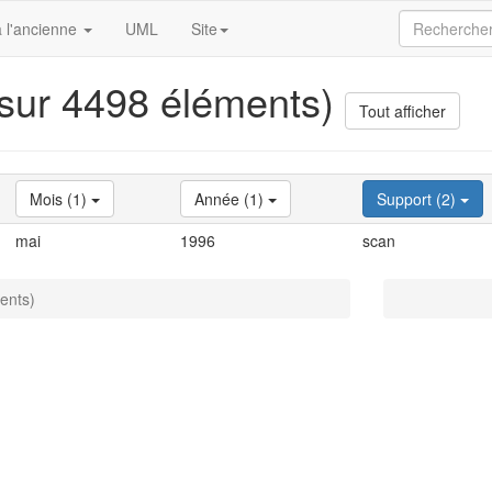
 l'ancienne
UML
Site
 sur 4498 éléments)
Tout afficher
Mois (1)
Année (1)
Support (2)
mai
1996
scan
ents)