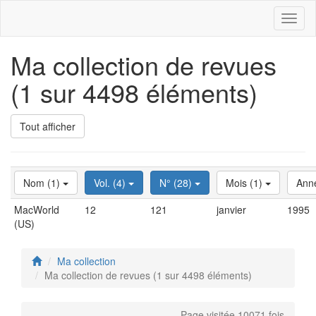
Toggl
naviga
Ma collection de revues
(1 sur 4498 éléments)
Tout afficher
Nom (1)
Vol. (4)
N° (28)
Mois (1)
Ann
MacWorld
12
121
janvier
1995
(US)
Ma collection
Ma collection de revues (1 sur 4498 éléments)
Page visitée 10071 fois