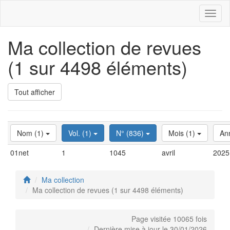
Toggl
naviga
Ma collection de revues
(1 sur 4498 éléments)
Tout afficher
Nom (1)
Vol. (1)
N° (836)
Mois (1)
An
01net
1
1045
avril
2025
Ma collection
Ma collection de revues (1 sur 4498 éléments)
Page visitée 10065 fois
Dernière mise à jour le 30/01/2026