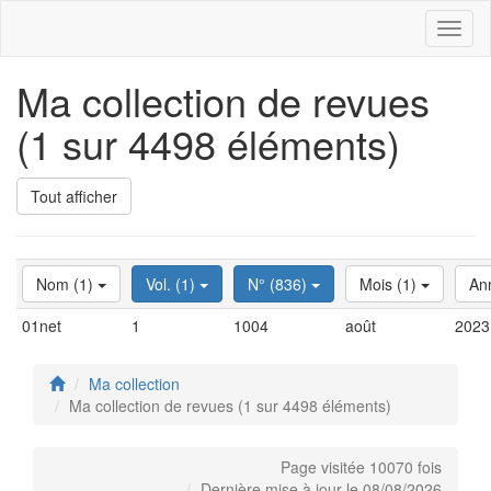
Toggl
naviga
Ma collection de revues
(1 sur 4498 éléments)
Tout afficher
Nom (1)
Vol. (1)
N° (836)
Mois (1)
An
01net
1
1004
août
2023
Ma collection
Ma collection de revues (1 sur 4498 éléments)
Page visitée 10070 fois
Dernière mise à jour le 08/08/2026