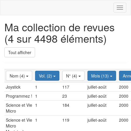
Toggl
naviga
Ma collection de revues
(4 sur 4498 éléments)
Tout afficher
Nom (4)
Vol. (2)
N° (4)
Mois (13)
Ann
Joystick
1
117
juillet-août
2000
Programmez !
1
23
juillet-août
2000
Science et Vie
1
184
juillet-août
2000
Micro
Science et Vie
1
119
juillet-août
2000
Micro