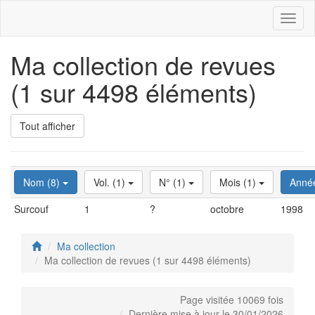
Toggl
naviga
Ma collection de revues
(1 sur 4498 éléments)
Tout afficher
Nom (8)
Vol. (1)
N° (1)
Mois (1)
Anné
Surcouf
1
?
octobre
1998
Ma collection
Ma collection de revues (1 sur 4498 éléments)
Page visitée 10069 fois
Dernière mise à jour le 30/01/2026