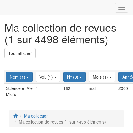
Toggl
naviga
Ma collection de revues
(1 sur 4498 éléments)
Tout afficher
Nom (1)
Vol. (1)
N° (9)
Mois (1)
Anné
Science et Vie
1
182
mai
2000
Micro
Ma collection
Ma collection de revues (1 sur 4498 éléments)