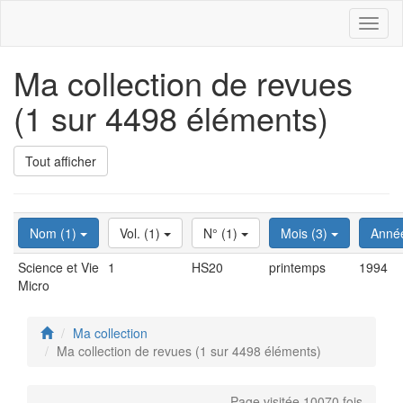
Toggl
naviga
Ma collection de revues
(1 sur 4498 éléments)
Tout afficher
Nom (1)
Vol. (1)
N° (1)
Mois (3)
Anné
Science et Vie
1
HS20
printemps
1994
Micro
Ma collection
Ma collection de revues (1 sur 4498 éléments)
Page visitée 10070 fois