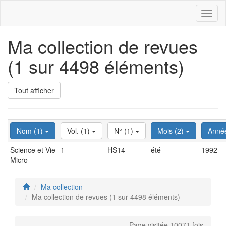
Toggl
naviga
Ma collection de revues
(1 sur 4498 éléments)
Tout afficher
Nom (1)
Vol. (1)
N° (1)
Mois (2)
Anné
Science et Vie
1
HS14
été
1992
Micro
Ma collection
Ma collection de revues (1 sur 4498 éléments)
Page visitée 10071 fois