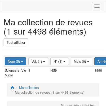
Toggl
naviga
Ma collection de revues
(1 sur 4498 éléments)
Tout afficher
Nom (5)
Vol. (1)
N° (1)
Mois (0)
Anné
Science et Vie
1
HS9
1990
Micro
Ma collection
Ma collection de revues (1 sur 4498 éléments)
Page visitée 10064 fois