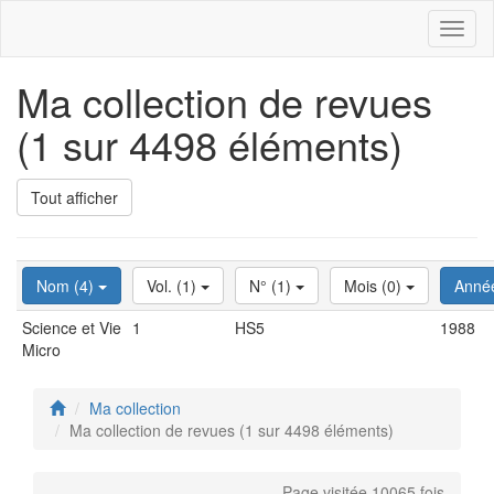
Toggl
naviga
Ma collection de revues
(1 sur 4498 éléments)
Tout afficher
Nom (4)
Vol. (1)
N° (1)
Mois (0)
Anné
Science et Vie
1
HS5
1988
Micro
Ma collection
Ma collection de revues (1 sur 4498 éléments)
Page visitée 10065 fois