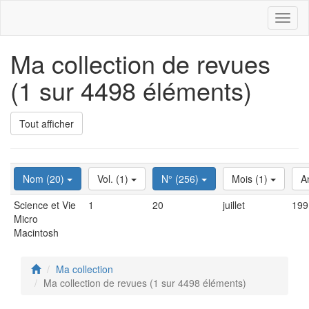
Toggl
naviga
Ma collection de revues
(1 sur 4498 éléments)
Tout afficher
Nom (20)
Vol. (1)
N° (256)
Mois (1)
A
Science et Vie
1
20
juillet
199
Micro
Macintosh
Ma collection
Ma collection de revues (1 sur 4498 éléments)