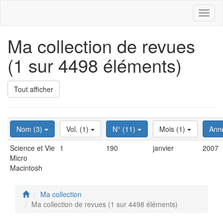
Toggl
naviga
Ma collection de revues
(1 sur 4498 éléments)
Tout afficher
Nom (3)
Vol. (1)
N° (11)
Mois (1)
Ann
Science et Vie
1
190
janvier
2007
Micro
Macintosh
Ma collection
Ma collection de revues (1 sur 4498 éléments)