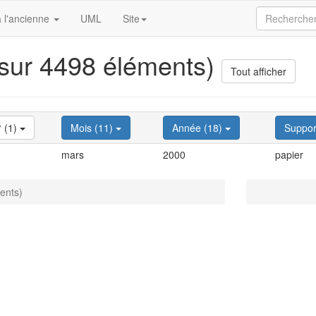
 l'ancienne
UML
Site
 sur 4498 éléments)
Tout afficher
 (1)
Mois (11)
Année (18)
Suppor
mars
2000
papier
ents)