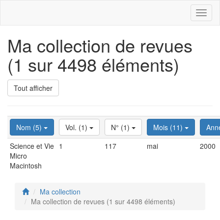
Toggl
naviga
Ma collection de revues
(1 sur 4498 éléments)
Tout afficher
Nom (5)
Vol. (1)
N° (1)
Mois (11)
Ann
Science et Vie
1
117
mai
2000
Micro
Macintosh
Ma collection
Ma collection de revues (1 sur 4498 éléments)