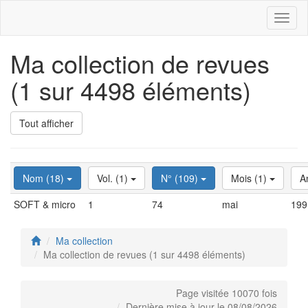
Toggl
naviga
Ma collection de revues
(1 sur 4498 éléments)
Tout afficher
Nom (18)
Vol. (1)
N° (109)
Mois (1)
A
SOFT & micro
1
74
mai
199
Ma collection
Ma collection de revues (1 sur 4498 éléments)
Page visitée 10070 fois
Dernière mise à jour le 08/08/2026