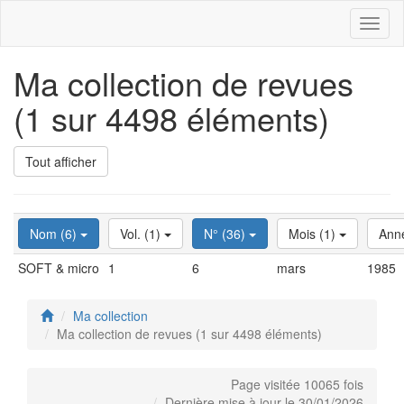
Toggl
naviga
Ma collection de revues
(1 sur 4498 éléments)
Tout afficher
Nom (6)
Vol. (1)
N° (36)
Mois (1)
Ann
SOFT & micro
1
6
mars
1985
Ma collection
Ma collection de revues (1 sur 4498 éléments)
Page visitée 10065 fois
Dernière mise à jour le 30/01/2026