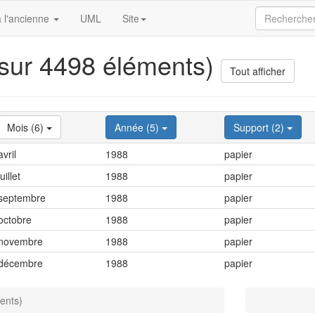
 l'ancienne
UML
Site
 sur 4498 éléments)
Tout afficher
Mois (6)
Année (5)
Support (2)
avril
1988
papier
juillet
1988
papier
septembre
1988
papier
octobre
1988
papier
novembre
1988
papier
décembre
1988
papier
ents)