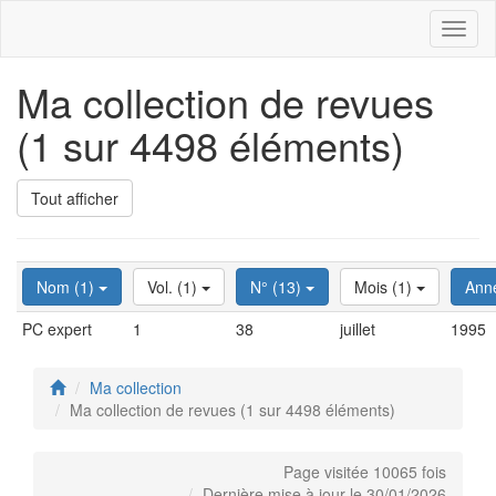
Toggl
naviga
Ma collection de revues
(1 sur 4498 éléments)
Tout afficher
Nom (1)
Vol. (1)
N° (13)
Mois (1)
Ann
PC expert
1
38
juillet
1995
Ma collection
Ma collection de revues (1 sur 4498 éléments)
Page visitée 10065 fois
Dernière mise à jour le 30/01/2026