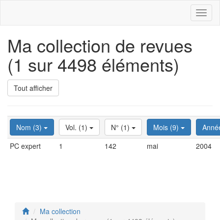
Toggl
naviga
Ma collection de revues
(1 sur 4498 éléments)
Tout afficher
Nom (3)
Vol. (1)
N° (1)
Mois (9)
Anné
PC expert
1
142
mai
2004
Ma collection