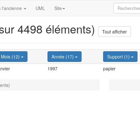
 l'ancienne
UML
Site
 sur 4498 éléments)
Tout afficher
Mois (12)
Année (17)
Support (1)
anvier
1997
papier
ents)