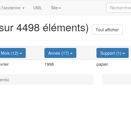
 l'ancienne
UML
Site
 sur 4498 éléments)
Tout afficher
Mois (12)
Année (17)
Support (1)
évrier
1998
papier
ents)