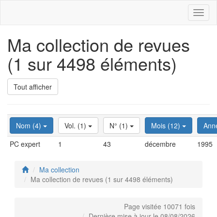
Toggl
naviga
Ma collection de revues
(1 sur 4498 éléments)
Tout afficher
Nom (4)
Vol. (1)
N° (1)
Mois (12)
Ann
PC expert
1
43
décembre
1995
Ma collection
Ma collection de revues (1 sur 4498 éléments)
Page visitée 10071 fois
Dernière mise à jour le 08/08/2026