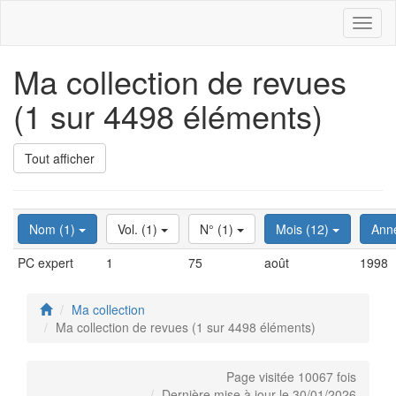
Toggl
naviga
Ma collection de revues
(1 sur 4498 éléments)
Tout afficher
Nom (1)
Vol. (1)
N° (1)
Mois (12)
Ann
PC expert
1
75
août
1998
Ma collection
Ma collection de revues (1 sur 4498 éléments)
Page visitée 10067 fois
Dernière mise à jour le 30/01/2026