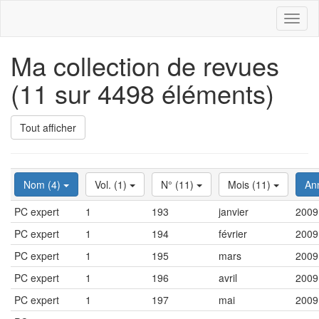
Toggl
naviga
Ma collection de revues
(11 sur 4498 éléments)
Tout afficher
Nom (4)
Vol. (1)
N° (11)
Mois (11)
An
PC expert
1
193
janvier
2009
PC expert
1
194
février
2009
PC expert
1
195
mars
2009
PC expert
1
196
avril
2009
PC expert
1
197
mai
2009