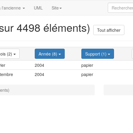
 l'ancienne
UML
Site
 sur 4498 éléments)
Tout afficher
ois (2)
Année (8)
Support (1)
ier
2004
papier
tembre
2004
papier
ents)