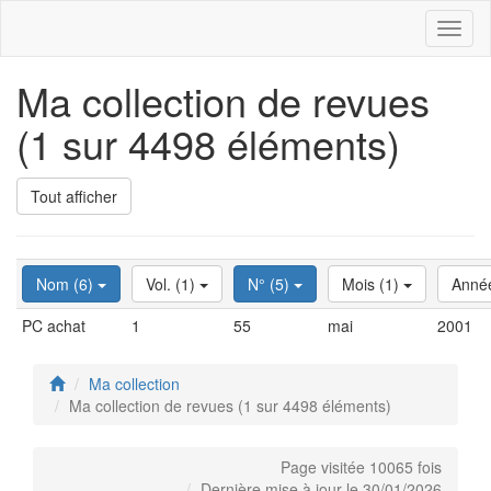
Toggl
naviga
Ma collection de revues
(1 sur 4498 éléments)
Tout afficher
Nom (6)
Vol. (1)
N° (5)
Mois (1)
Anné
PC achat
1
55
mai
2001
Ma collection
Ma collection de revues (1 sur 4498 éléments)
Page visitée 10065 fois
Dernière mise à jour le 30/01/2026