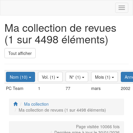
Toggl
naviga
Ma collection de revues
(1 sur 4498 éléments)
Tout afficher
Nom (10)
Vol. (1)
N° (1)
Mois (1)
Ann
PC Team
1
77
mars
2002
Ma collection
Ma collection de revues (1 sur 4498 éléments)
Page visitée 10066 fois
Dernière mise à jour le 30/01/2026