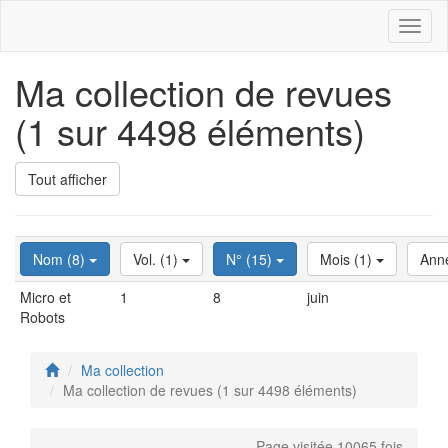
Toggl
naviga
Ma collection de revues
(1 sur 4498 éléments)
Tout afficher
Nom (8)
Vol. (1)
N° (15)
Mois (1)
Ann
Micro et
1
8
juin
Robots
Ma collection
Ma collection de revues (1 sur 4498 éléments)
Page visitée 10065 fois