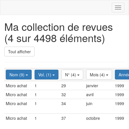
Toggl
naviga
Ma collection de revues
(4 sur 4498 éléments)
Tout afficher
Nom (9)
Vol. (1)
N° (4)
Mois (4)
Anné
Micro achat
1
29
janvier
1999
Micro achat
1
32
avril
1999
Micro achat
1
34
juin
1999
Micro achat
1
37
octobre
1999