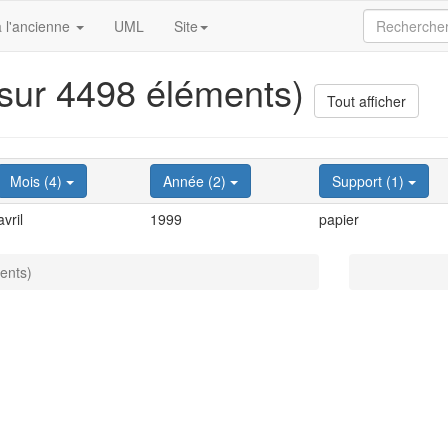
 l'ancienne
UML
Site
 sur 4498 éléments)
Tout afficher
Mois (4)
Année (2)
Support (1)
avril
1999
papier
ents)