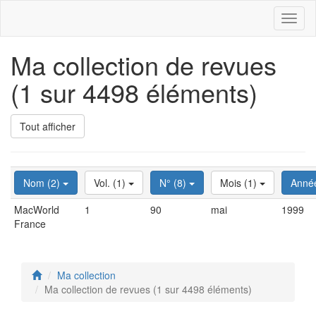
Toggl
naviga
Ma collection de revues
(1 sur 4498 éléments)
Tout afficher
Nom (2)
Vol. (1)
N° (8)
Mois (1)
Anné
MacWorld
1
90
mai
1999
France
Ma collection
Ma collection de revues (1 sur 4498 éléments)