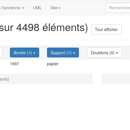
 l'ancienne
UML
Site
 sur 4498 éléments)
Tout afficher
Année (1)
Support (1)
Doublons (0)
1997
papier
ents)