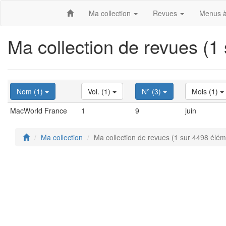
Ma collection
Revues
Menus à
Ma collection de revues (1
Nom (1)
Vol. (1)
N° (3)
Mois (1)
MacWorld France
1
9
juin
Ma collection
Ma collection de revues (1 sur 4498 élém