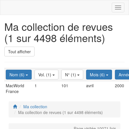
Toggl
naviga
Ma collection de revues
(1 sur 4498 éléments)
Tout afficher
Nom (6)
Vol. (1)
N° (1)
Mois (6)
Anné
MacWorld
1
101
avril
2000
France
Ma collection
Ma collection de revues (1 sur 4498 éléments)
Page visitée 10071 fois