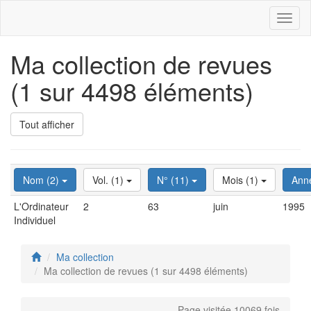
Toggl
naviga
Ma collection de revues
(1 sur 4498 éléments)
Tout afficher
Nom (2)
Vol. (1)
N° (11)
Mois (1)
Ann
L'Ordinateur
2
63
juin
1995
Individuel
Ma collection
Ma collection de revues (1 sur 4498 éléments)
Page visitée 10069 fois