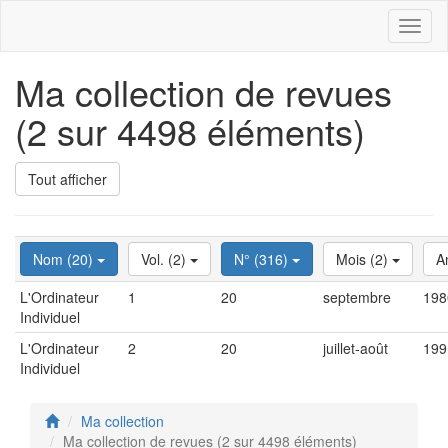
Toggl
naviga
Ma collection de revues
(2 sur 4498 éléments)
Tout afficher
Nom (20)
Vol. (2)
N° (316)
Mois (2)
A
L'Ordinateur
1
20
septembre
198
Individuel
L'Ordinateur
2
20
juillet-août
199
Individuel
Ma collection
Ma collection de revues (2 sur 4498 éléments)